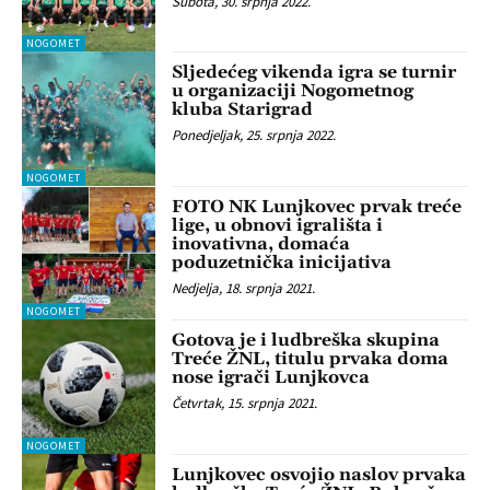
Subota, 30. srpnja 2022.
NOGOMET
Sljedećeg vikenda igra se turnir
u organizaciji Nogometnog
kluba Starigrad
Ponedjeljak, 25. srpnja 2022.
NOGOMET
FOTO NK Lunjkovec prvak treće
lige, u obnovi igrališta i
inovativna, domaća
poduzetnička inicijativa
Nedjelja, 18. srpnja 2021.
NOGOMET
Gotova je i ludbreška skupina
Treće ŽNL, titulu prvaka doma
nose igrači Lunjkovca
Četvrtak, 15. srpnja 2021.
NOGOMET
Lunjkovec osvojio naslov prvaka