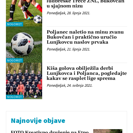
ludbreške Treće ŽNL, Bukovčan
u sjajnom nizu
Ponedjeljak, 28. lipnja 2021.
NOGOMET
Poljanec naletio na minu zvanu
Bukovčan i praktično uručio
Lunjkovcu naslov prvaka
Ponedjeljak, 21. lipnja 2021.
NOGOMET
Kiša golova obilježila derbi
Lunjkovca i Poljanca, pogledajte
kakav se rasplet lige sprema
Ponedjeljak, 24. svibnja 2021.
NOGOMET
Najnovije objave
FOTO Kreativno druženje na Etno