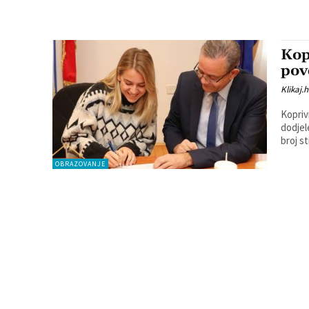
Kop
pov
Klikaj.h
Kopriv
dodjel
broj s
OBRAZOVANJE