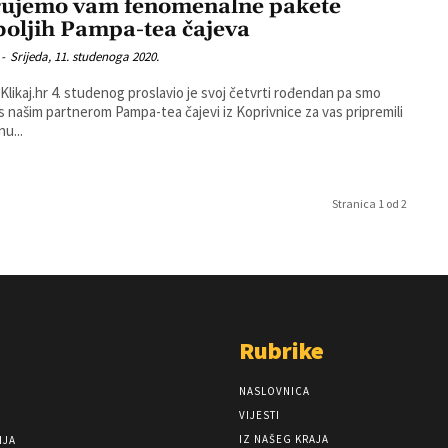
ujemo vam fenomenalne pakete
boljih Pampa-tea čajeva
-
Srijeda, 11. studenoga 2020.
 Klikaj.hr 4. studenog proslavio je svoj četvrti rođendan pa smo
s našim partnerom Pampa-tea čajevi iz Koprivnice za vas pripremili
nu...
Stranica 1 od 2
Rubrike
NASLOVNICA
VIJESTI
IZ NAŠEG KRAJA
NJA