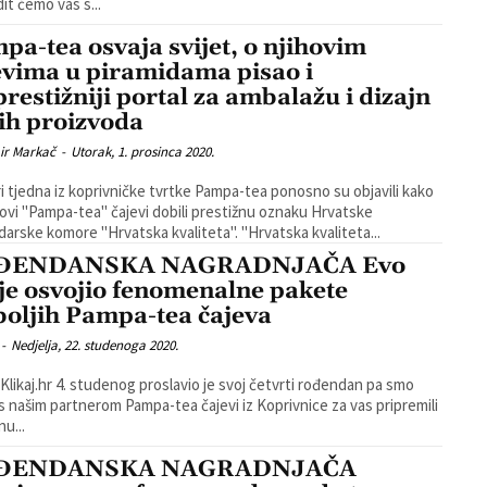
it ćemo vas s...
pa-tea osvaja svijet, o njihovim
evima u piramidama pisao i
prestižniji portal za ambalažu i dizajn
ih proizvoda
ir Markač
-
Utorak, 1. prosinca 2020.
tri tjedna iz koprivničke tvrtke Pampa-tea ponosno su objavili kako
hovi "Pampa-tea" čajevi dobili prestižnu oznaku Hrvatske
gospodarske komore "Hrvatska kvaliteta". "Hrvatska kvaliteta...
ĐENDANSKA NAGRADNJAČA Evo
 je osvojio fenomenalne pakete
boljih Pampa-tea čajeva
-
Nedjelja, 22. studenoga 2020.
 Klikaj.hr 4. studenog proslavio je svoj četvrti rođendan pa smo
s našim partnerom Pampa-tea čajevi iz Koprivnice za vas pripremili
nu...
ĐENDANSKA NAGRADNJAČA