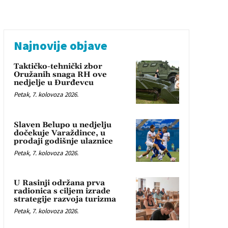
Najnovije objave
Taktičko-tehnički zbor
Oružanih snaga RH ove
nedjelje u Đurđevcu
Petak, 7. kolovoza 2026.
Slaven Belupo u nedjelju
dočekuje Varaždince, u
prodaji godišnje ulaznice
Petak, 7. kolovoza 2026.
U Rasinji održana prva
radionica s ciljem izrade
strategije razvoja turizma
Petak, 7. kolovoza 2026.