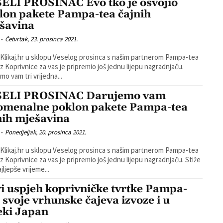
ELI PROSINAC Evo tko je osvojio
lon pakete Pampa-tea čajnih
šavina
-
Četvrtak, 23. prosinca 2021.
 Klikaj.hr u sklopu Veselog prosinca s našim partnerom Pampa-tea
 iz Koprivnice za vas je pripremio još jednu lijepu nagradnjaču.
mo vam tri vrijedna...
ELI PROSINAC Darujemo vam
omenalne poklon pakete Pampa-tea
nih mješavina
-
Ponedjeljak, 20. prosinca 2021.
 Klikaj.hr u sklopu Veselog prosinca s našim partnerom Pampa-tea
iz Koprivnice za vas je pripremio još jednu lijepu nagradnjaču. Stiže
jljepše vrijeme...
i uspjeh koprivničke tvrtke Pampa-
: svoje vrhunske čajeva izvoze i u
eki Japan