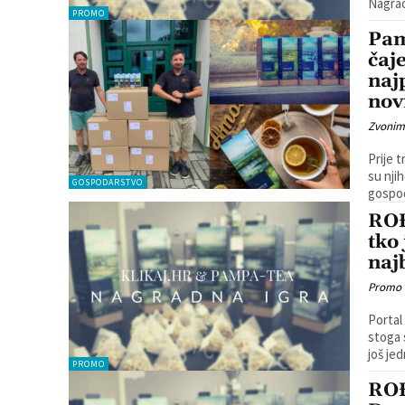
Nagrad
PROMO
Pam
čaj
naj
nov
Zvonim
Prije 
su nji
GOSPODARSTVO
RO
tko
naj
Promo
Portal
stoga 
još jed
PROMO
RO