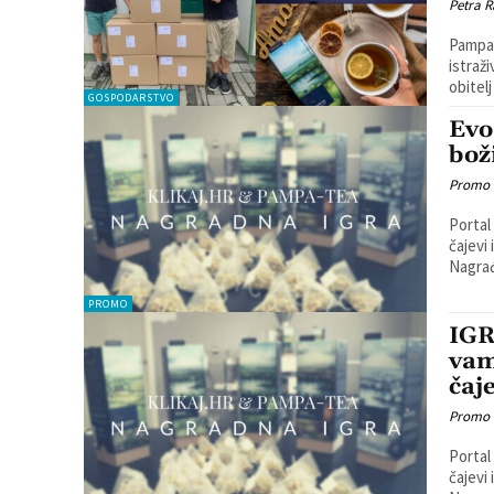
Petra R
Pampa-
istraž
obitelj
GOSPODARSTVO
Evo
bož
Promo
Portal
čajevi
Nagrađ
PROMO
IGR
vam
čaj
Promo
Portal
čajevi