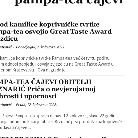
 od kamilice koprivničke tvrtke
pa-tea osvojio Great Taste Award
ezdicu
atković
-
Ponedjeljak, 7. kolovoza 2023.
 kamilice koprivničke tvrtke Pampa-tea već četvrtu godinu
m odnosi pobjedu i osvaja zvjezdicu na Great Taste Award u
Ujedinjenom Kraljevstvu. "Ova nagrada je...
MPA-TEA ČAJEVI OBITELJI
NARIĆ Priča o nevjerojatnoj
brosti i upornosti
atković
-
Petak, 12. kolovoza 2022.
 čajevi Pampa-tea upravo danas, 12. kolovoza, slave 22 godina
anja, odnosno kako je obitelj Krznarić prvi put došla na koprivnički
odavati čajeve....