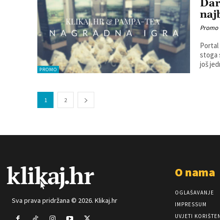
Dar
naj
Promo
Portal
stoga 
još jed
PROMO
1
2
O nama
OGLAŠAVANJE
Sva prava pridržana © 2026. Klikaj.hr
IMPRESSUM
UVJETI KORIŠTE