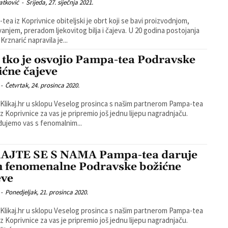
atković
-
Srijeda, 27. siječnja 2021.
tea iz Koprivnice obiteljski je obrt koji se bavi proizvodnjom,
ivanjem, preradom ljekovitog bilja i čajeva. U 20 godina postojanja
 Krznarić napravila je...
 tko je osvojio Pampa-tea Podravske
ićne čajeve
-
Četvrtak, 24. prosinca 2020.
 Klikaj.hr u sklopu Veselog prosinca s našim partnerom Pampa-tea
 iz Koprivnice za vas je pripremio još jednu lijepu nagradnjaču.
ujemo vas s fenomalnim...
AJTE SE S NAMA Pampa-tea daruje
 fenomenalne Podravske božićne
eve
-
Ponedjeljak, 21. prosinca 2020.
 Klikaj.hr u sklopu Veselog prosinca s našim partnerom Pampa-tea
 iz Koprivnice za vas je pripremio još jednu lijepu nagradnjaču.