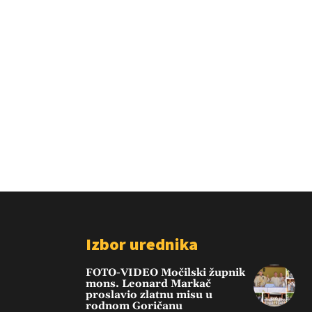
Izbor urednika
FOTO-VIDEO Močilski župnik
mons. Leonard Markač
proslavio zlatnu misu u
rodnom Goričanu