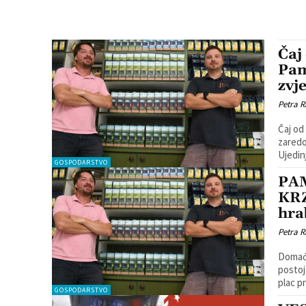
Čaj
Pam
zvj
Petra R
Čaj od
zaredo
GOSPODARSTVO
PA
KRZ
hra
Petra R
Domaći
postoj
plac pr
GOSPODARSTVO