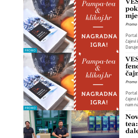
VES
pok
mje
Promo
Portal
čajevi
Daruje
PROMO
VES
fen
čaj
Promo
Portal
čajevi 
nam na
PROMO
Nov
tea
dal