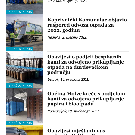
Četvrtak, 5. siječnja 2023.
IZ NAŠEG KRAJA
Koprivnički Komunalac objavio
raspored odvoza otpada za
2022. godinu
Nedjelja, 2. siječnja 2022.
IZ NAŠEG KRAJA
Obavijest o podjeli besplatnih
kanti za odvojeno prikupljanje
otpada na đurđevačkom
području
Utorak, 14. prosinca 2021.
IZ NAŠEG KRAJA
Općina Molve kreće s podjelom
kanti za odvojeno prikupljanje
papira i biootpada
Ponedjeljak, 29. studenoga 2021.
IZ NAŠEG KRAJA
Obavijest mještanima s