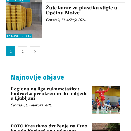
DJEČJI SVIJET
Žute kante za plastiku stigle u
Općinu Molve
Četvrtak, 13. svibnja 2021.
IZ NAŠEG KRAJA
1
2
Najnovije objave
Regionalna liga rukometašica:
Podravka preokretom do pobjede
u Ljubljani
Četvrtak, 6. kolovoza 2026.
FOTO Kreativno druženje na Etno
imanju Karlovčan: umjetnost,