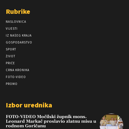
Rubrike
NASLOVNICA
VIJESTI
IZ NAŠEG KRAJA
GOSPODARSTVO
SPORT
ŽIVOT
PRIČE
CRNA KRONIKA
FOTO-VIDEO
PROMO
Izbor urednika
FOTO-VIDEO Močilski župnik mons.
Leonard Markač proslavio zlatnu misu u
rodnom Goričanu