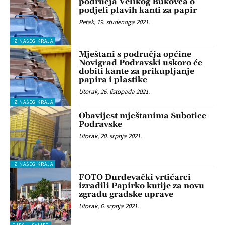
područja Velikog Bukovca o
podjeli plavih kanti za papir
Petak, 19. studenoga 2021.
IZ NAŠEG KRAJA
Mještani s područja općine
Novigrad Podravski uskoro će
dobiti kante za prikupljanje
papira i plastike
Utorak, 26. listopada 2021.
IZ NAŠEG KRAJA
Obavijest mještanima Subotice
Podravske
Utorak, 20. srpnja 2021.
IZ NAŠEG KRAJA
FOTO Đurđevački vrtićarci
izradili Papirko kutije za novu
zgradu gradske uprave
Utorak, 6. srpnja 2021.