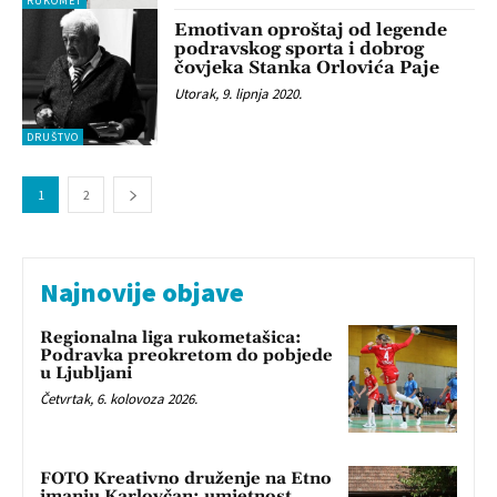
RUKOMET
Emotivan oproštaj od legende
podravskog sporta i dobrog
čovjeka Stanka Orlovića Paje
Utorak, 9. lipnja 2020.
DRUŠTVO
1
2
Najnovije objave
Regionalna liga rukometašica:
Podravka preokretom do pobjede
u Ljubljani
Četvrtak, 6. kolovoza 2026.
FOTO Kreativno druženje na Etno
imanju Karlovčan: umjetnost,