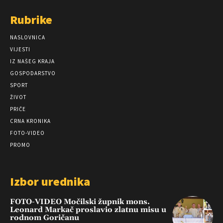
Rubrike
NASLOVNICA
VIJESTI
IZ NAŠEG KRAJA
GOSPODARSTVO
SPORT
ŽIVOT
PRIČE
CRNA KRONIKA
FOTO-VIDEO
PROMO
Izbor urednika
FOTO-VIDEO Močilski župnik mons.
Leonard Markač proslavio zlatnu misu u
rodnom Goričanu