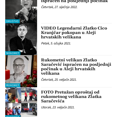
ispraćen na posljednji počinak
Četvrtak, 27. siječnja 2022.
DRUŠTVO
VIDEO Legendarni Zlatko Cico
Kranjčar pokopan u Aleji
hrvatskih velikana
Petak, 5. ožujka 2021.
NOGOMET
Rukometni velikan Zlatko
Saračević ispraćen na posljednji
počinak u Aleji hrvatskih
velikana
Četvrtak, 25. veljače 2021.
RUKOMET
FOTO Pretužan oproštaj od
rukometnog velikana Zlatka
Saračevića
Utorak, 23. veljače 2021.