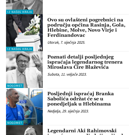
IZ NAŠEG KRAJA
Ovo su ovlašteni pogrebnici na
području općina Rasinja, Gola,
Hlebine, Molve, Novo Virje i
Ferdinandovac
Utorak, 7. siječnja 2025.
IZ NAŠEG KRAJA
Poznati detalji posljednjeg
ispraćaja legendarnog trenera
Miroslava Ćire Blaževića
Subota, 11. veljače 2023.
NOGOMET
Posljednji ispraćaj Branka
Sabolića održat će se u
ponedjeljak u Hlebinama
Nedjelja, 29. siječnja 2023.
NOGOMET
Legendarni Aki Rahimovski