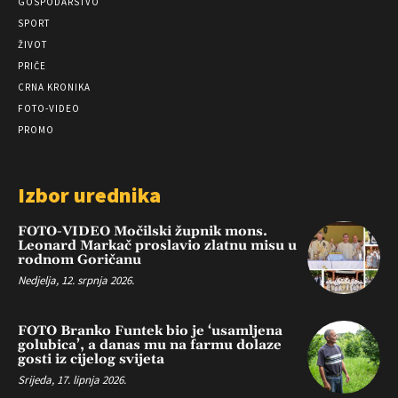
GOSPODARSTVO
SPORT
ŽIVOT
PRIČE
CRNA KRONIKA
FOTO-VIDEO
PROMO
Izbor urednika
FOTO-VIDEO Močilski župnik mons.
Leonard Markač proslavio zlatnu misu u
rodnom Goričanu
Nedjelja, 12. srpnja 2026.
FOTO Branko Funtek bio je ‘usamljena
golubica’, a danas mu na farmu dolaze
gosti iz cijelog svijeta
Srijeda, 17. lipnja 2026.