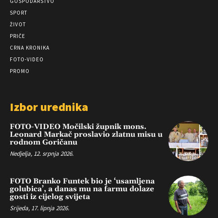
GOSPODARSTVO
SPORT
ŽIVOT
PRIČE
CRNA KRONIKA
FOTO-VIDEO
PROMO
Izbor urednika
FOTO-VIDEO Močilski župnik mons.
Leonard Markač proslavio zlatnu misu u
rodnom Goričanu
Nedjelja, 12. srpnja 2026.
FOTO Branko Funtek bio je ‘usamljena
golubica’, a danas mu na farmu dolaze
gosti iz cijelog svijeta
Srijeda, 17. lipnja 2026.