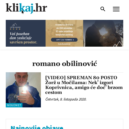
romano obilinović
[VIDEO] SPREMAN 80 POSTO
Žorž u Močilama: Nek’ izgori
Koprivnica, amigo će doć’ brzom
cestom
Četvrtak, 8. listopada 2020.
NOGOMET
Najnovije objave