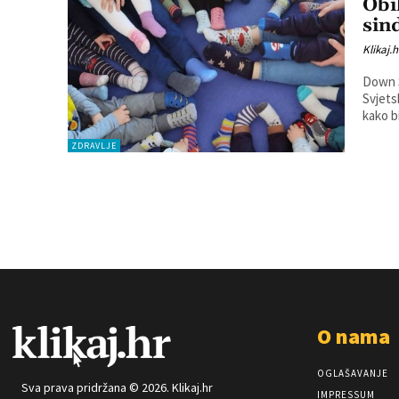
Obi
si
Klikaj.h
Down S
Svjets
kako bi
ZDRAVLJE
O nama
OGLAŠAVANJE
Sva prava pridržana © 2026. Klikaj.hr
IMPRESSUM