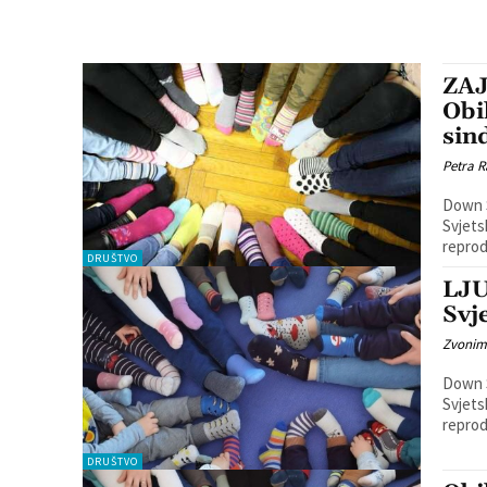
ZA
Obi
si
Petra R
Down S
Svjets
reprod
DRUŠTVO
LJU
Svj
Zvonim
Down S
Svjets
reprod
DRUŠTVO