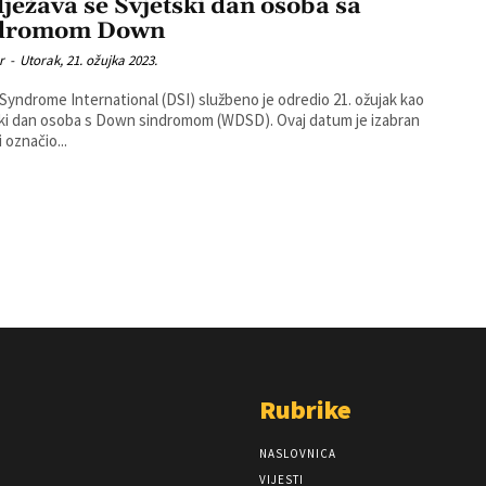
lježava se Svjetski dan osoba sa
ndromom Down
r
-
Utorak, 21. ožujka 2023.
yndrome International (DSI) službeno je odredio 21. ožujak kao
ki dan osoba s Down sindromom (WDSD). Ovaj datum je izabran
 označio...
Rubrike
NASLOVNICA
VIJESTI