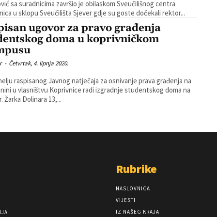
vić sa suradnicima završio je obilaskom Sveučilišnog centra
nica u sklopu Sveučilišta Sjever gdje su goste dočekali rektor...
pisan ugovor za pravo građenja
dentskog doma u koprivničkom
mpusu
r
-
Četvrtak, 4. lipnja 2020.
elju raspisanog Javnog natječaja za osnivanje prava građenja na
nini u vlasništvu Koprivnice radi izgradnje studentskog doma na
. Žarka Dolinara 13,...
Rubrike
NASLOVNICA
VIJESTI
IZ NAŠEG KRAJA
NJA