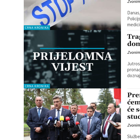
Zvonim
Danas,
Polici
medici
CRNA KRONIKA
Tra
dom
Zvonim
Jutros
pronađ
doznaj
CRNA KRONIKA
Pre
ćem
će 
stu
Zvonim
Službe