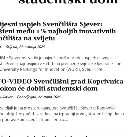
ijesni uspjeh Sveučilišta Sjever:
šteni među 1 % najboljih inovativnih
čilišta na svijetu
r
-
Srijeda, 27. svibnja 2026.
lište Sjever ostvarilo je najveći međunarodni uspjeh u svojoj
sti. Prema najnovijim rezultatima prestižne svjetske ljestvice The
University Rankings for Innovation (WURI), Sveučilište...
O-VIDEO Sveučilišni grad Koprivnica
okon će dobiti studentski dom
Puklavec
-
Ponedjeljak, 22. rujna 2025.
djeljak je na prostoru kampusa Sveučilišta Sjever u Koprivnici
no obilježen početak radova na izgradnji prvog studentskog doma
 podravskom sveučilišnom centru....