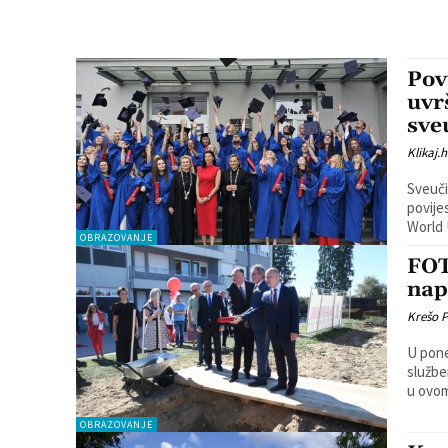
Pov
uvr
sveu
Klikaj.h
Sveuči
povije
World 
OBRAZOVANJE
FOT
nap
Krešo 
U pone
službe
u ovom
OBRAZOVANJE