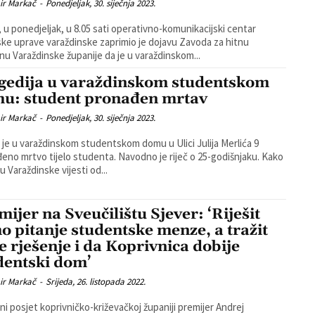
ir Markač
-
Ponedjeljak, 30. siječnja 2023.
 u ponedjeljak, u 8.05 sati operativno-komunikacijski centar
jske uprave varaždinske zaprimio je dojavu Zavoda za hitnu
nu Varaždinske županije da je u varaždinskom...
gedija u varaždinskom studentskom
u: student pronađen mrtav
ir Markač
-
Ponedjeljak, 30. siječnja 2023.
 je u varaždinskom studentskom domu u Ulici Julija Merlića 9
eno mrtvo tijelo studenta. Navodno je riječ o 25-godišnjaku. Kako
u Varaždinske vijesti od...
mijer na Sveučilištu Sjever: ‘Riješit
o pitanje studentske menze, a tražit
se rješenje i da Koprivnica dobije
dentski dom’
ir Markač
-
Srijeda, 26. listopada 2022.
ni posjet koprivničko-križevačkoj županiji premijer Andrej