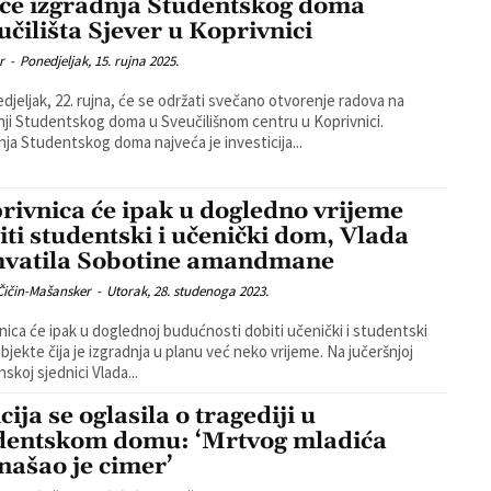
će izgradnja Studentskog doma
učilišta Sjever u Koprivnici
r
-
Ponedjeljak, 15. rujna 2025.
djeljak, 22. rujna, će se održati svečano otvorenje radova na
nji Studentskog doma u Sveučilišnom centru u Koprivnici.
nja Studentskog doma najveća je investicija...
rivnica će ipak u dogledno vrijeme
iti studentski i učenički dom, Vlada
hvatila Sobotine amandmane
Čičin-Mašansker
-
Utorak, 28. studenoga 2023.
nica će ipak u doglednoj budućnosti dobiti učenički i studentski
ekte čija je izgradnja u planu već neko vrijeme. Na jučeršnjoj
skoj sjednici Vlada...
cija se oglasila o tragediji u
dentskom domu: ‘Mrtvog mladića
našao je cimer’