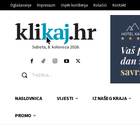
Oglašavanje
Impressum
Uvjeti korištenja
Kolačići
Kontakt
Subota, 8. kolovoza 2026.
Tražilica...
NASLOVNICA
VIJESTI
IZ NAŠEG KRAJA
PROMO