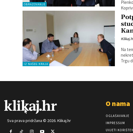
Plenko
OBRAZOVANJE
Kopriv
Pot
stu
Ka
Klikaj.h
Na tem
nekret
Trgu dr
IZ NAŠEG KRAJA
O nama
OGLAŠAVANJE
Sva prava pridržana © 2026. Klikaj.hr
IMPRESSUM
UVJETI KORIŠTE