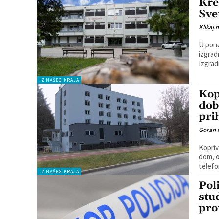
Kre
Sve
Klikaj.h
U pone
izgrad
Izgrad
IZ NAŠEG KRAJA
Kop
dob
pri
Goran 
Kopriv
dom, obj
telefon
IZ NAŠEG KRAJA
Poli
stu
pro