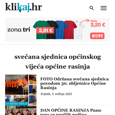
svečana sjednica općinskog
vijeća općine rasinja
FOTO Održana svečana sjednica
povodom 30. obljetnice Općine
Rasinja
Srijeda, 3. svibnja 2023.
IZ NAŠEG KRAJA
DAN OPĆINE RASINJA Puno
toga se prošlih godina