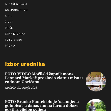
IZ NAŠEG KRAJA
GOSPODARSTVO
SPORT
ŽIVOT
PRIČE
CRNA KRONIKA
FOTO-VIDEO
PROMO
Izbor urednika
FOTO-VIDEO Močilski župnik mons.
Leonard Markač proslavio zlatnu misu u
rodnom Goričanu
Nedjelja, 12. srpnja 2026.
FOTO Branko Funtek bio je ‘usamljena
golubica’, a danas mu na farmu dolaze
gosti iz cijelog svijeta