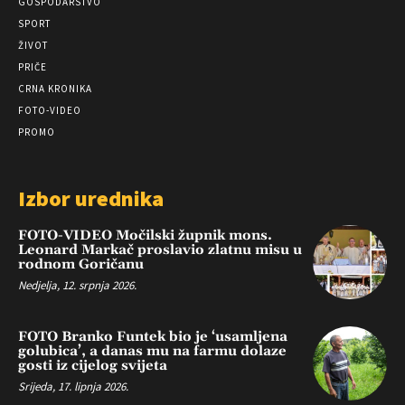
GOSPODARSTVO
SPORT
ŽIVOT
PRIČE
CRNA KRONIKA
FOTO-VIDEO
PROMO
Izbor urednika
FOTO-VIDEO Močilski župnik mons.
Leonard Markač proslavio zlatnu misu u
rodnom Goričanu
Nedjelja, 12. srpnja 2026.
FOTO Branko Funtek bio je ‘usamljena
golubica’, a danas mu na farmu dolaze
gosti iz cijelog svijeta
Srijeda, 17. lipnja 2026.