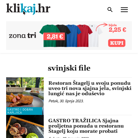
svinjski file
Restoran Štagelj u svoju ponudu
uveo tri nova sjajna jela, svinjski
lungić nas je oduševio
Petak, 30. lipnja 2023.
GASTRO I DOBRA
KAPLJICA
GASTRO TRAŽILICA Sjajna
proljetna ponuda u restoranu
Štagelj koju morate probati