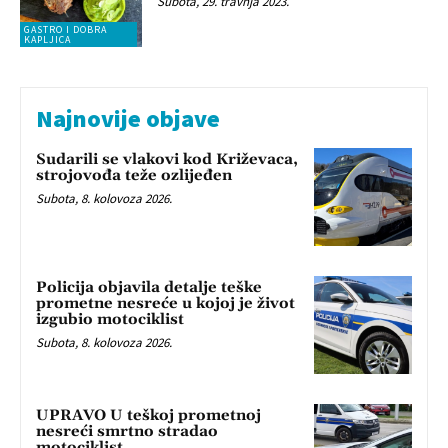
Subota, 29. travnja 2023.
GASTRO I DOBRA
KAPLJICA
Najnovije objave
Sudarili se vlakovi kod Križevaca,
strojovođa teže ozlijeđen
Subota, 8. kolovoza 2026.
Policija objavila detalje teške
prometne nesreće u kojoj je život
izgubio motociklist
Subota, 8. kolovoza 2026.
UPRAVO U teškoj prometnoj
nesreći smrtno stradao
motociklist