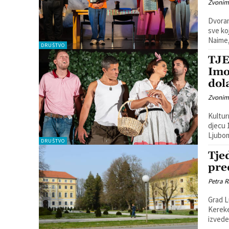
Zvonim
Dvoran
sve ko
Naime,
DRUŠTVO
TJE
Imo
dol
Zvonim
Kultur
djecu 
Ljubom
DRUŠTVO
Tje
pre
Petra R
Grad L
Kerekesh Teatra. U subotu
izvede