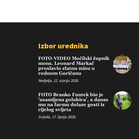
Izbor urednika
FOTO-VIDEO Močilski župnik
mons. Leonard Markač
proslavio zlatnu misu u
rodnom Goričanu
Nedjelja, 12. srpnja 2026.
FOTO Branko Funtek bio je
‘usamljena golubica’, a danas
mu na farmu dolaze gosti iz
cijelog svijeta
Srijeda, 17. lipnja 2026.