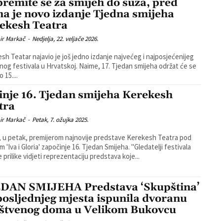
premite se za smijeh do suza, pred
a je novo izdanje Tjedna smijeha
ekesh Teatra
ir Markač
-
Nedjelja, 22. veljače 2026.
sh Teatar najavio je još jedno izdanje najvećeg i najposjećenijeg
tivala u Hrvatskoj. Naime, 17. Tjedan smijeha održat će se
o 15....
inje 16. Tjedan smijeha Kerekesh
tra
ir Markač
-
Petak, 7. ožujka 2025.
 u petak, premijerom najnovije predstave Kerekesh Teatra pod
Iva i Gloria' započinje 16. Tjedan Smijeha. "Gledatelji festivala
 prilike vidjeti reprezentaciju predstava koje...
DAN SMIJEHA Predstava ‘Skupština’
posljednjeg mjesta ispunila dvoranu
štvenog doma u Velikom Bukovcu