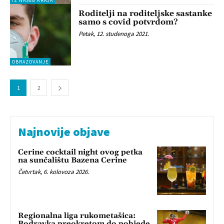
IZ NAŠEG KRAJA
Roditelji na roditeljske sastanke
samo s covid potvrdom?
Petak, 12. studenoga 2021.
OBRAZOVANJE
1
2
Najnovije objave
Cerine cocktail night ovog petka
na sunčalištu Bazena Cerine
Četvrtak, 6. kolovoza 2026.
Regionalna liga rukometašica:
Podravka preokretom do pobjede