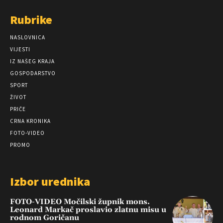
Rubrike
NASLOVNICA
VIJESTI
IZ NAŠEG KRAJA
GOSPODARSTVO
SPORT
ŽIVOT
PRIČE
CRNA KRONIKA
FOTO-VIDEO
PROMO
Izbor urednika
FOTO-VIDEO Močilski župnik mons.
Leonard Markač proslavio zlatnu misu u
rodnom Goričanu