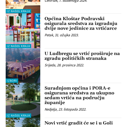
Četvrtak, 7. studenoga 2024.
IZ NAŠEG KRAJA
Općina Kloštar Podravski
osigurala sredstva za izgradnju
dvije nove jedinice za vrtićarce
Petak, 31. ožujka 2023.
IZ NAŠEG KRAJA
U Ludbregu se vrtić proširuje na
zgradu političkih stranaka
Srijeda, 28. prosinca 2022.
IZBORI
Suradnjom općina i PORA-e
osigurana sredstva za ukupno
sedam vrtića na području
županije
Nedjelja, 23. listopada 2022.
IZ NAŠEG KRAJA
Novi vrtić gradit će se i u Goli