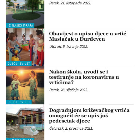
Petak, 21. listopada 2022.
IZ NAŠEG KRAJA
Obavijest o upisu djece u vrtić
Maslačak u Đurđevcu
Utorak, 5. travnja 2022.
DJEČJI SVIJET
Nakon škola, uvodi se i
testiranje na koronavirus u
vrtićima?
Petak, 28. siječnja 2022.
DJEČJI SVIJET
Dogradnjom križevačkog vrtića
omogućit će se upis još
pedesetak djece
Četvrtak, 2. prosinca 2021.