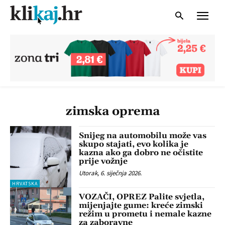
zimska oprema
Snijeg na automobilu može vas
skupo stajati, evo kolika je
kazna ako ga dobro ne očistite
prije vožnje
Utorak, 6. siječnja 2026.
HRVATSKA
VOZAČI, OPREZ Palite svjetla,
mijenjajte gume: kreće zimski
režim u prometu i nemale kazne
za zaboravne