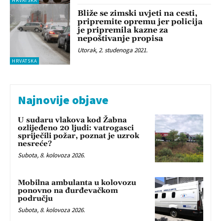
HRVATSKA
Bliže se zimski uvjeti na cesti,
pripremite opremu jer policija
je pripremila kazne za
nepoštivanje propisa
Utorak, 2. studenoga 2021.
HRVATSKA
Najnovije objave
U sudaru vlakova kod Žabna
ozlijeđeno 20 ljudi: vatrogasci
spriječili požar, poznat je uzrok
nesreće?
Subota, 8. kolovoza 2026.
Mobilna ambulanta u kolovozu
ponovno na đurđevačkom
području
Subota, 8. kolovoza 2026.