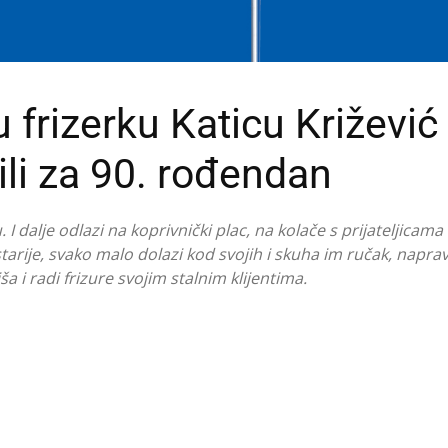
frizerku Katicu Križević
dili za 90. rođendan
 dalje odlazi na koprivnički plac, na kolače s prijateljicama 
starije, svako malo dolazi kod svojih i skuha im ručak, napra
šiša i radi frizure svojim stalnim klijentima.