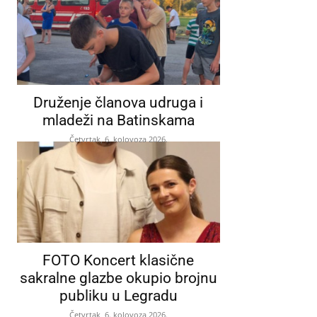
Druženje članova udruga i
mladeži na Batinskama
Četvrtak, 6. kolovoza 2026.
FOTO Koncert klasične
sakralne glazbe okupio brojnu
publiku u Legradu
Četvrtak, 6. kolovoza 2026.