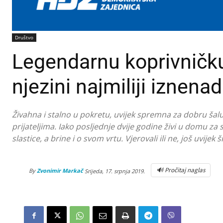
Društvo
Legendarnu koprivničku 
njezini najmiliji iznena
Živahna i stalno u pokretu, uvijek spremna za dobru šalu. I
prijateljima. Iako posljednje dvije godine živi u domu za 
slastice, a brine i o svom vrtu. Vjerovali ili ne, još uvijek 
🔊 Pročitaj naglas
By
Zvonimir Markač
Srijeda, 17. srpnja 2019.