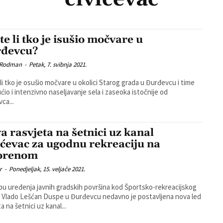
te li tko je isušio močvare u
đevcu?
 Rodman
-
Petak, 7. svibnja 2021.
li tko je osušio močvare u okolici Starog grada u Đurđevcu i time
io i intenzivno naseljavanje sela i zaseoka istočnije od
ca...
a rasvjeta na šetnici uz kanal
ićevac za ugodnu rekreaciju na
orenom
r
-
Ponedjeljak, 15. veljače 2021.
pu uređenja javnih gradskih površina kod Športsko-rekreacijskog
 Vlado Lešćan Duspe u Đurđevcu nedavno je postavljena nova led
a na šetnici uz kanal...