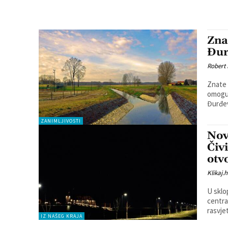
Zna
Đur
Robert
Znate 
omoguć
Đurđev
ZANIMLJIVOSTI
Nov
Čiv
otv
Klikaj.h
U sklo
centra
rasvjet
IZ NAŠEG KRAJA