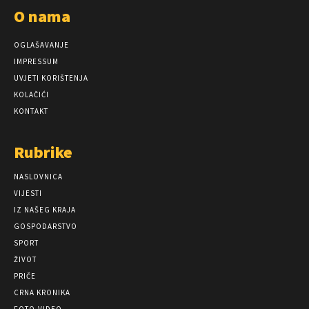
O nama
OGLAŠAVANJE
IMPRESSUM
UVJETI KORIŠTENJA
KOLAČIĆI
KONTAKT
Rubrike
NASLOVNICA
VIJESTI
IZ NAŠEG KRAJA
GOSPODARSTVO
SPORT
ŽIVOT
PRIČE
CRNA KRONIKA