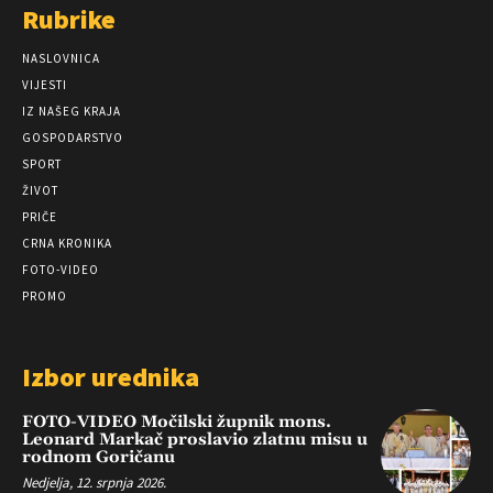
Rubrike
NASLOVNICA
VIJESTI
IZ NAŠEG KRAJA
GOSPODARSTVO
SPORT
ŽIVOT
PRIČE
CRNA KRONIKA
FOTO-VIDEO
PROMO
Izbor urednika
FOTO-VIDEO Močilski župnik mons.
Leonard Markač proslavio zlatnu misu u
rodnom Goričanu
Nedjelja, 12. srpnja 2026.