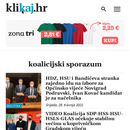
koalicijski sporazum
HDZ, HSU i Bandićeva stranka
zajedno idu na izbore za
Općinsko vijeće Novigrad
Podravski, Ivan Kovač kandidat
je za načelnika
Srijeda, 28. travnja 2021.
POLITIKA
VIDEO Koalicija SDP-HSS-HSU-
HSLS-GLAS očekuje stabilnu
većinu u koprivničkom
Gradskom vijeću