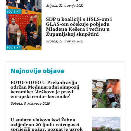
Srijeda, 21. travnja 2021.
POLITIKA
SDP u koaliciji s HSLS-om i
GLAS-om očekuje pobjedu
Mladena Kešera i većinu u
Županijskoj skupštini
Srijeda, 21. travnja 2021.
POLITIKA
Najnovije objave
FOTO-VIDEO U Prekodravlju
održan Međunarodni simpozij
keramike: ‘Ješkovo je pravi
europski centar keramike’
Subota, 8. kolovoza 2026.
U sudaru vlakova kod Žabna
ozlijeđeno 20 ljudi: vatrogasci
spriječili požar, poznat je uzrok