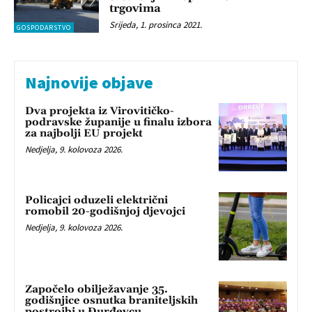
trgovima
Srijeda, 1. prosinca 2021.
GOSPODARSTVO
Najnovije objave
Dva projekta iz Virovitičko-
podravske županije u finalu izbora
za najbolji EU projekt
Nedjelja, 9. kolovoza 2026.
Policajci oduzeli električni
romobil 20-godišnjoj djevojci
Nedjelja, 9. kolovoza 2026.
Započelo obilježavanje 35.
godišnjice osnutka braniteljskih
postrojbi u Đurđevcu