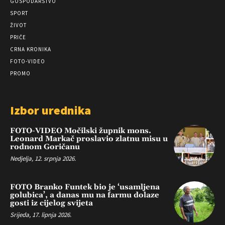
GOSPODARSTVO
SPORT
ŽIVOT
PRIČE
CRNA KRONIKA
FOTO-VIDEO
PROMO
Izbor urednika
FOTO-VIDEO Močilski župnik mons.
Leonard Markač proslavio zlatnu misu u
rodnom Goričanu
Nedjelja, 12. srpnja 2026.
FOTO Branko Funtek bio je ‘usamljena
golubica’, a danas mu na farmu dolaze
gosti iz cijelog svijeta
Srijeda, 17. lipnja 2026.