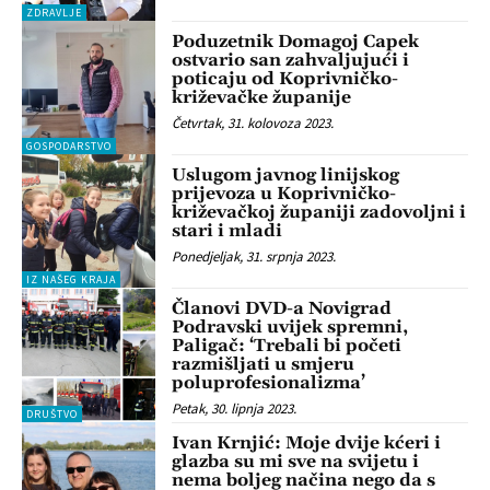
ZDRAVLJE
Poduzetnik Domagoj Capek
ostvario san zahvaljujući i
poticaju od Koprivničko-
križevačke županije
Četvrtak, 31. kolovoza 2023.
GOSPODARSTVO
Uslugom javnog linijskog
prijevoza u Koprivničko-
križevačkoj županiji zadovoljni i
stari i mladi
Ponedjeljak, 31. srpnja 2023.
IZ NAŠEG KRAJA
Članovi DVD-a Novigrad
Podravski uvijek spremni,
Paligač: ‘Trebali bi početi
razmišljati u smjeru
poluprofesionalizma’
Petak, 30. lipnja 2023.
DRUŠTVO
Ivan Krnjić: Moje dvije kćeri i
glazba su mi sve na svijetu i
nema boljeg načina nego da s