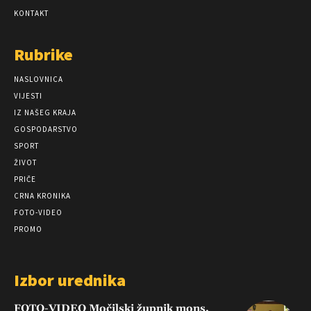
KONTAKT
Rubrike
NASLOVNICA
VIJESTI
IZ NAŠEG KRAJA
GOSPODARSTVO
SPORT
ŽIVOT
PRIČE
CRNA KRONIKA
FOTO-VIDEO
PROMO
Izbor urednika
FOTO-VIDEO Močilski župnik mons.