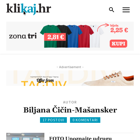
- Advertisement -
AUTOR
Biljana Čičin-Mašansker
17 POSTOVI
0 KOMENTARI
FOTO Upoznajte udrugu