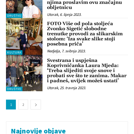
njima proslavim ovu značajnu
obljetnicu
Utorak, 6. lipnja 2023.
DRUŠTVO
FOTO Više od pola stoljeća
Zvonko Sigetić slobodne
trenutke provodi za slikarskim
stolom: ‘Iza svake slike stoji
posebna priča’
Nedjelja, 7. svibnja 2023.
KULTURA
Svestrana i uspješna
Koprivničanka Laura Mjeda:
‘Treba slijediti svoje snove i
probati sve što te zanima. Makar
i padneš, uvijek možeš ustati’
Utorak, 25. travnja 2023.
DRUŠTVO
1
2
Najnovije objave