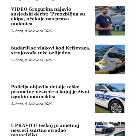
VIDEO Gregurina najavio
susjedski derbi: ‘Preozbiljna su
ekipa, očekuje nas prava
utakmica’
Subota, 8. kolovoza 2026.
Sudarili se vlakovi kod Križevaca,
strojovođa teže ozlijeđen
Subota, 8. kolovoza 2026.
Policija objavila detalje teške
prometne nesreće u kojoj je život
izgubio motociklist
Subota, 8. kolovoza 2026.
UPRAVO U teškoj prometnoj
nesreći smrtno stradao
motociklist