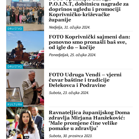
P.O.I.N.T, dobitnicu nagrade za
doprinos ugledu i promociji
Koprivničko-križevačke
županije
Nedjelja, 31. ožujka 2024.
DRUŠTVO
FOTO Koprivnički sajmeni dan:
ponovno smo pronašli baš sve,
od igle do – kočije
Ponedjeljak, 25. ožujka 2024.
DRUŠTVO
FOTO Udruga Vendi – vjerni
čuvar baštine i tradicije
Đelekovca i Podravine
Subota, 23. ožujka 2024.
KULTURA
Ravnateljica županijskog Doma
zdravlja Mirjana Hanžeković:
‘Male promjene čine velike
pomake u zdravlju’
Subota, 30. prosinca 2023.