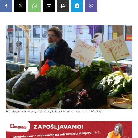
Prodavačica na koprivničkoj tržnici // Foto: Zvonimir Markač