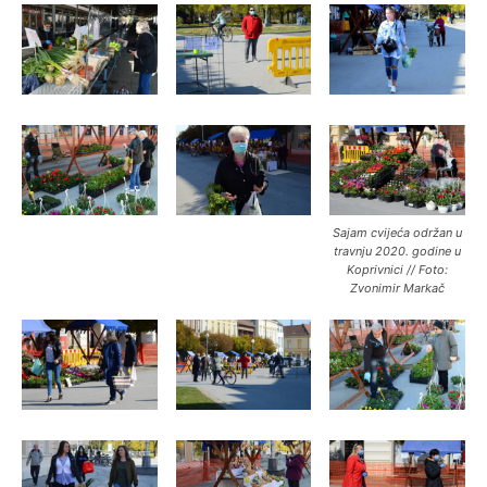
Sajam cvijeća održan u
travnju 2020. godine u
Koprivnici // Foto:
Zvonimir Markač