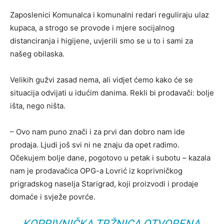
Zaposlenici Komunalca i komunalni redari reguliraju ulaz
kupaca, a strogo se provode i mjere socijalnog
distanciranja i higijene, uvjerili smo se u to i sami za
našeg obilaska.
Velikih gužvi zasad nema, ali vidjet ćemo kako će se
situacija odvijati u idućim danima. Rekli bi prodavači: bolje
išta, nego ništa.
– Ovo nam puno znači i za prvi dan dobro nam ide
prodaja. Ljudi još svi ni ne znaju da opet radimo.
Očekujem bolje dane, pogotovo u petak i subotu – kazala
nam je prodavačica OPG-a Lovrić iz koprivničkog
prigradskog naselja Starigrad, koji proizvodi i prodaje
domaće i svježe povrće.
KOPRIVNIČKA TRŽNICA OTVORENA,