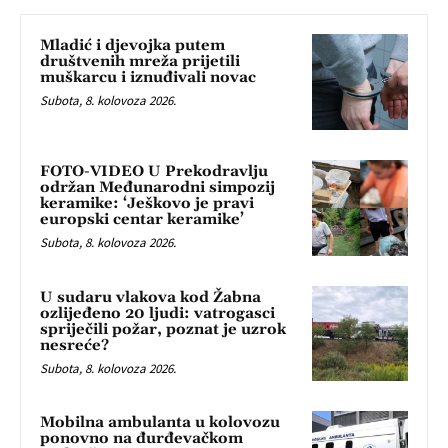
Mladić i djevojka putem
društvenih mreža prijetili
muškarcu i iznuđivali novac
Subota, 8. kolovoza 2026.
FOTO-VIDEO U Prekodravlju
održan Međunarodni simpozij
keramike: ‘Ješkovo je pravi
europski centar keramike’
Subota, 8. kolovoza 2026.
U sudaru vlakova kod Žabna
ozlijeđeno 20 ljudi: vatrogasci
spriječili požar, poznat je uzrok
nesreće?
Subota, 8. kolovoza 2026.
Mobilna ambulanta u kolovozu
ponovno na đurđevačkom