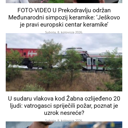
FOTO-VIDEO U Prekodravlju održan
Međunarodni simpozij keramike: ‘Ješkovo
je pravi europski centar keramike’
Subota, 8. kolovoza 2026.
U sudaru vlakova kod Žabna ozlijeđeno 20
ljudi: vatrogasci spriječili požar, poznat je
uzrok nesreće?
Subota, 8. kolovoza 2026.