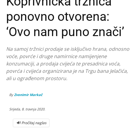
Koprivnička tržnica
ponovno otvorena:
‘Ovo nam puno znači’
Na samoj tržnici prodaje se isključivo hrana, odnosno
voće, povrće i druge namirnice namijenjene
konzumaciji, a prodaja cvijeća te presadnica voća,
povrća i cvijeća organizirana je na Trgu bana Jelačića,
ali u ograđenom prostoru.
By
Zvonimir Markač
Srijeda, 8. travnja 2020.
🔊 Pročitaj naglas