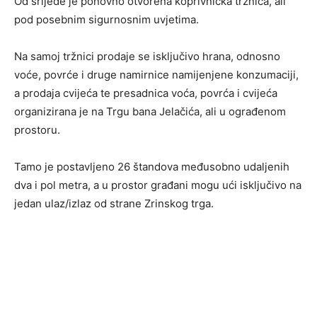
Od srijede je ponovno otvorena koprivnička tržnica, ali
pod posebnim sigurnosnim uvjetima.
Na samoj tržnici prodaje se isključivo hrana, odnosno
voće, povrće i druge namirnice namijenjene konzumaciji,
a prodaja cvijeća te presadnica voća, povrća i cvijeća
organizirana je na Trgu bana Jelačića, ali u ograđenom
prostoru.
Tamo je postavljeno 26 štandova međusobno udaljenih
dva i pol metra, a u prostor građani mogu ući isključivo na
jedan ulaz/izlaz od strane Zrinskog trga.