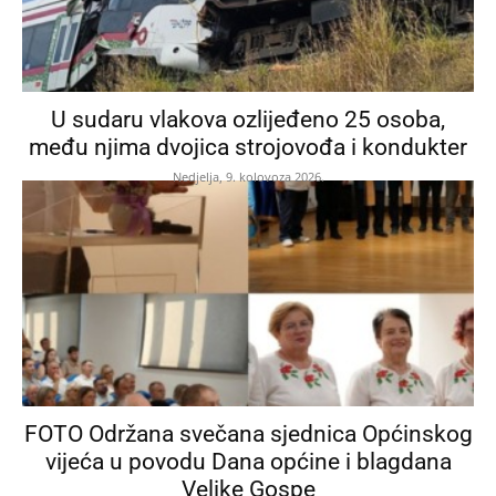
U sudaru vlakova ozlijeđeno 25 osoba,
među njima dvojica strojovođa i kondukter
Nedjelja, 9. kolovoza 2026.
FOTO Održana svečana sjednica Općinskog
vijeća u povodu Dana općine i blagdana
Velike Gospe