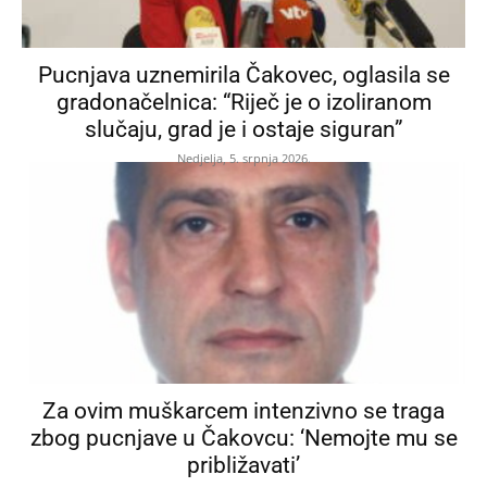
Pucnjava uznemirila Čakovec, oglasila se
gradonačelnica: “Riječ je o izoliranom
slučaju, grad je i ostaje siguran”
Nedjelja, 5. srpnja 2026.
Za ovim muškarcem intenzivno se traga
zbog pucnjave u Čakovcu: ‘Nemojte mu se
približavati’