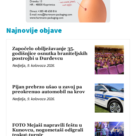
Najnovije objave
Započelo obilježavanje 35.
godišnjice osnutka braniteljskih
postrojbi u Đurđevcu
Nedjelja, 9. kolovoza 2026.
Pijan prebrzo ušao u zavoj pa
preokrenuo automobil na krov
Nedjelja, 9. kolovoza 2026.
FOTO Mejaši napravili feštu u
Kunovcu, nogometaši odigrali
trokut-turnir