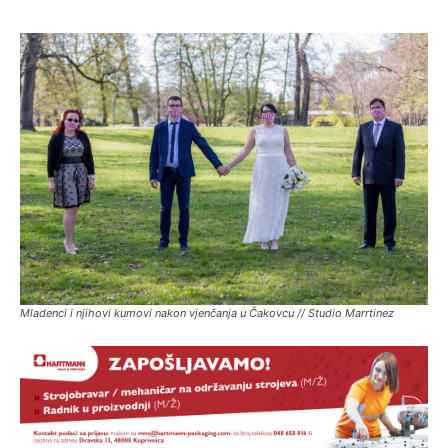
Mladenci i njihovi kumovi nakon vjenčanja u Čakovcu // Studio Marrtinez