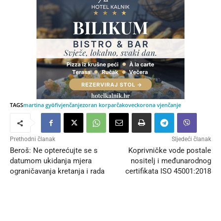
TAGS
martina gyӧfi
vjenčanje
zoran korpar
čakovec
korona vjenčanje
Prethodni članak
Sljedeći članak
Beroš: Ne opterećujte se s
Koprivničke vode postale
datumom ukidanja mjera
nositelj i međunarodnog
ograničavanja kretanja i rada
certifikata ISO 45001:2018