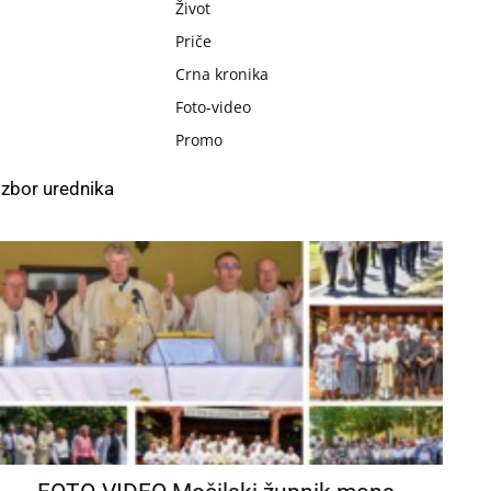
Život
Priče
Crna kronika
Foto-video
Promo
Izbor urednika