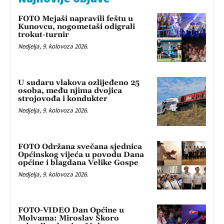
FOTO Mejaši napravili feštu u
Kunovcu, nogometaši odigrali
trokut-turnir
Nedjelja, 9. kolovoza 2026.
U sudaru vlakova ozlijeđeno 25
osoba, među njima dvojica
strojovođa i kondukter
Nedjelja, 9. kolovoza 2026.
FOTO Održana svečana sjednica
Općinskog vijeća u povodu Dana
općine i blagdana Velike Gospe
Nedjelja, 9. kolovoza 2026.
FOTO-VIDEO Dan Općine u
Molvama: Miroslav Škoro