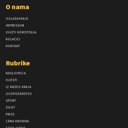
O nama
OGLAŠAVANJE
IMPRESSUM
UVJETI KORIŠTENJA
KOLAČIĆI
KONTAKT
Rubrike
NASLOVNICA
VIJESTI
IZ NAŠEG KRAJA
GOSPODARSTVO
SPORT
ŽIVOT
PRIČE
CRNA KRONIKA