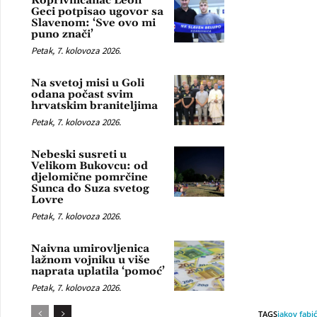
Koprivničanac Leon
Geci potpisao ugovor sa
Slavenom: ‘Sve ovo mi
puno znači’
Petak, 7. kolovoza 2026.
Na svetoj misi u Goli
odana počast svim
hrvatskim braniteljima
Petak, 7. kolovoza 2026.
Nebeski susreti u
Velikom Bukovcu: od
djelomične pomrčine
Sunca do Suza svetog
Lovre
Petak, 7. kolovoza 2026.
Naivna umirovljenica
lažnom vojniku u više
naprata uplatila ‘pomoć’
Petak, 7. kolovoza 2026.
TAGS
jakov fabi