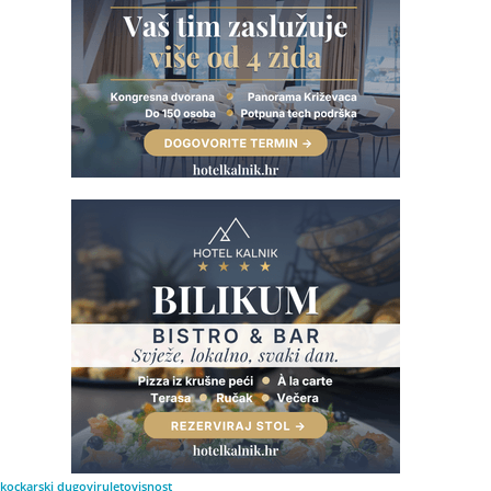
ć
kockarski dugovi
rulet
ovisnost