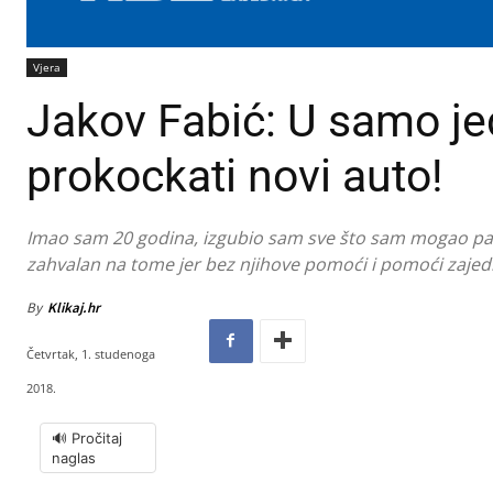
Vjera
Jakov Fabić: U samo 
prokockati novi auto!
Imao sam 20 godina, izgubio sam sve što sam mogao pa i
zahvalan na tome jer bez njihove pomoći i pomoći zajedni
By
Klikaj.hr
Četvrtak, 1. studenoga
2018.
🔊 Pročitaj
naglas