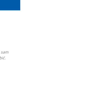
a sam
bić.